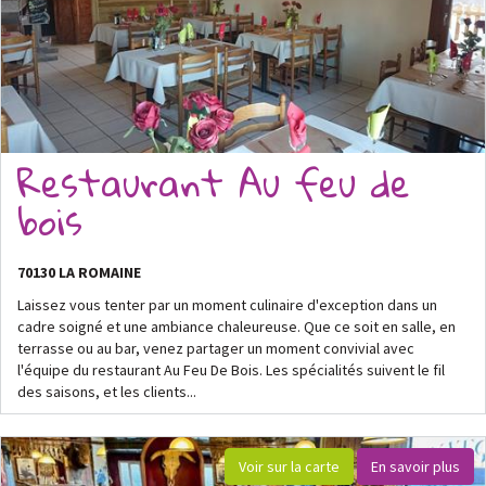
Restaurant Au feu de
bois
70130 LA ROMAINE
Laissez vous tenter par un moment culinaire d'exception dans un
cadre soigné et une ambiance chaleureuse. Que ce soit en salle, en
terrasse ou au bar, venez partager un moment convivial avec
l'équipe du restaurant Au Feu De Bois. Les spécialités suivent le fil
des saisons, et les clients...
Voir sur la carte
En savoir plus