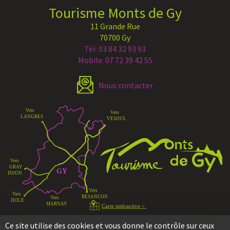
Tourisme Monts de Gy
11 Grande Rue
70700 Gy
Tél: 03 84 32 93 93
Mobile: 07 72 39 42 55
Nous contacter
Ce site utilise des cookies et vous donne le contrôle sur ceux
Copyright ©2026 - Office de Tourisme des Monts de GY - Tous