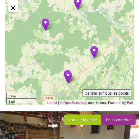
Centrer sur tous les points
5 km
3 mi
Leaflet
| ©
OpenStreetMap
contributors, Powered by
Esri
Voir sur la carte
En savoir plus