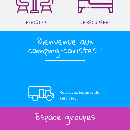
JE GOÛTE !
JE RÉCUPÈRE !
Bienvenue aux
camping-caristes !
Retrouvez les aires de
services, ...
Espace groupes