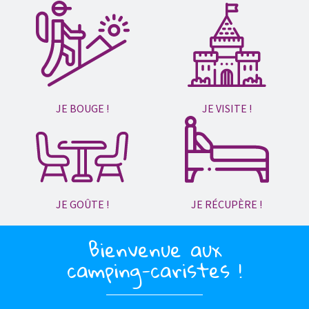
JE BOUGE !
JE VISITE !
JE GOÛTE !
JE RÉCUPÈRE !
Bienvenue aux
camping-caristes !