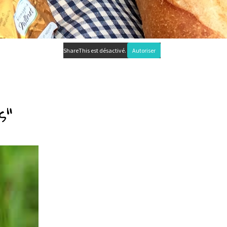
ShareThis est désactivé.
Autoriser
s"