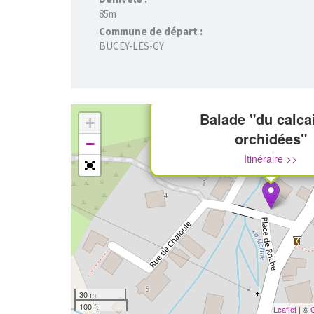
85m
Commune de départ :
BUCEY-LES-GY
Balade "du calca
+
orchidées"
−
Itinéraire >>
30 m
100 ft
Leaflet
| ©