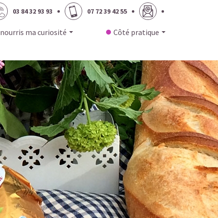
03 84 32 93 93
07 72 39 42 55
 nourris ma curiosité
Côté pratique