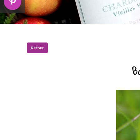
Retour
B