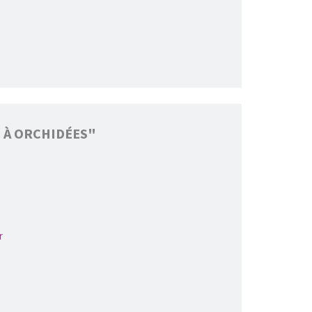
E À ORCHIDÉES"
r