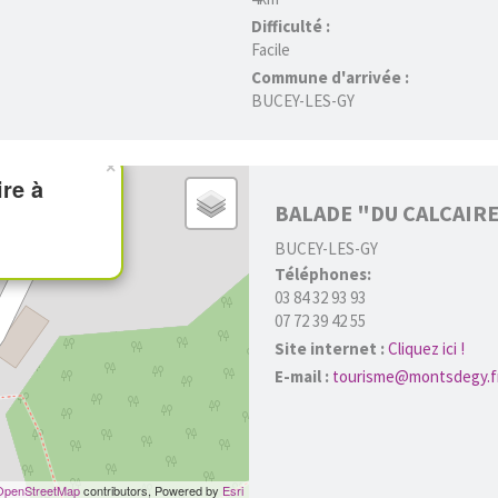
Difficulté :
Facile
Commune d'arrivée :
BUCEY-LES-GY
×
ire à
BALADE "DU CALCAIR
BUCEY-LES-GY
Téléphones:
03 84 32 93 93
07 72 39 42 55
Site internet :
Cliquez ici !
E-mail :
tourisme@montsdegy.f
OpenStreetMap
contributors, Powered by
Esri