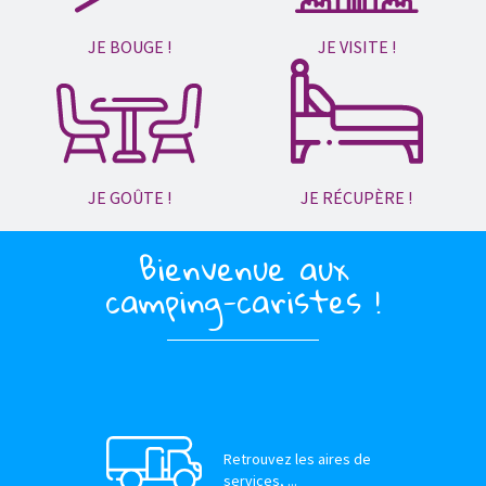
JE BOUGE !
JE VISITE !
JE GOÛTE !
JE RÉCUPÈRE !
Bienvenue aux
camping-caristes !
Retrouvez les aires de
services, ...